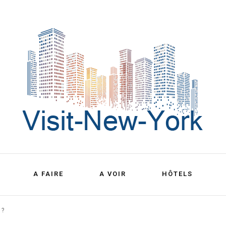
Découvrez New York
Visit New 
A FAIRE
A VOIR
HÔTELS
York
 ?