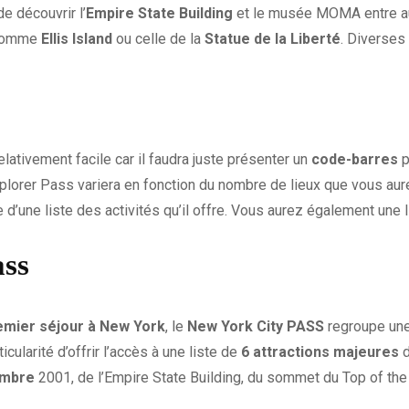
de découvrir l’
Empire State Building
et le musée MOMA entre au
 comme
Ellis Island
ou celle de la
Statue de la Liberté
. Diverses
elativement facile car il faudra juste présenter un
code-barres
p
xplorer Pass variera en fonction du nombre de lieux que vous au
 d’une liste des activités qu’il offre. Vous aurez également une li
ass
emier séjour à New York
, le
New York City PASS
regroupe une 
ularité d’offrir l’accès à une liste de
6 attractions majeures
d
embre
2001, de l’Empire State Building, du sommet du Top of the 