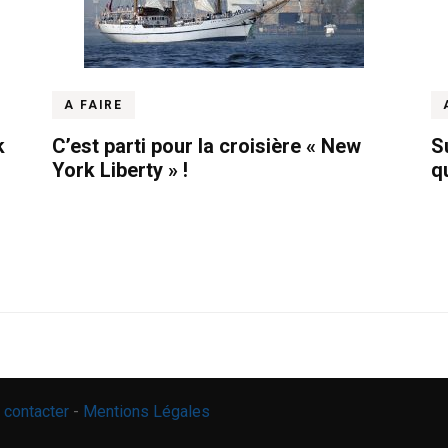
A FAIRE
k
C’est parti pour la croisière « New
S
York Liberty » !
qu
 contacter
-
Mentions Légales