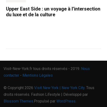
Upper East Side : un voyage à l’intersection
du luxe et de la culture
Visit-New-York.fr tous droits réservés - 2019.
Nous
contacter
-
Mentions Légales
© Copyright 2026
Visit New York | New York City
. Tous
droits réservés.
Fashion Lifestyle | Développé par
Blossom Themes
.Propulsé par
WordPress
.