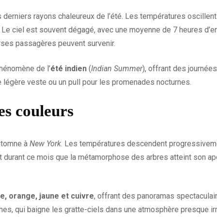
 derniers rayons chaleureux de l’été. Les températures oscillen
ed. Le ciel est souvent dégagé, avec une moyenne de 7 heures d’e
erses passagères peuvent survenir.
phénomène de l’
été indien
(
Indian Summer
), offrant des journée
e légère veste ou un pull pour les promenades nocturnes.
es couleurs
automne à
New York
. Les températures descendent progressivem
C’est durant ce mois que la métamorphose des arbres atteint son 
e, orange, jaune et cuivre
, offrant des panoramas spectaculair
hes, qui baigne les gratte-ciels dans une atmosphère presque irré