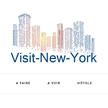
Découvrez New York
Visit New 
A FAIRE
A VOIR
HÔTELS
York